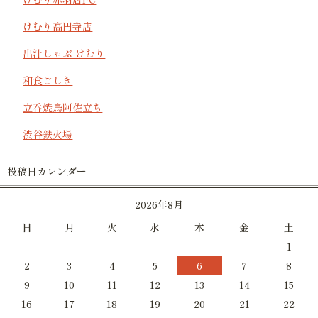
けむり高円寺店
出汁しゃぶ けむり
和食ごしき
立呑焼鳥阿佐立ち
渋谷鉄火場
投稿日カレンダー
2026年8月
日
月
火
水
木
金
土
1
2
3
4
5
6
7
8
9
10
11
12
13
14
15
16
17
18
19
20
21
22