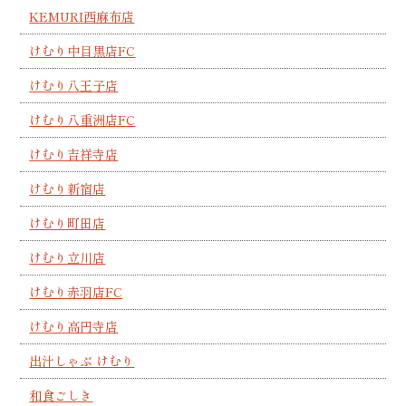
KEMURI西麻布店
けむり中目黒店FC
けむり八王子店
けむり八重洲店FC
けむり吉祥寺店
けむり新宿店
けむり町田店
けむり立川店
けむり赤羽店FC
けむり高円寺店
出汁しゃぶ けむり
和食ごしき