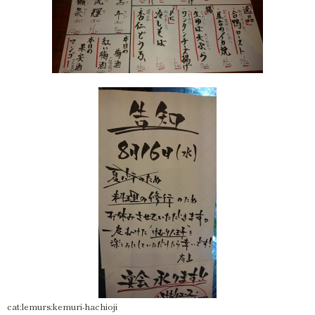
cat:lemurs:kemuri-hachioji